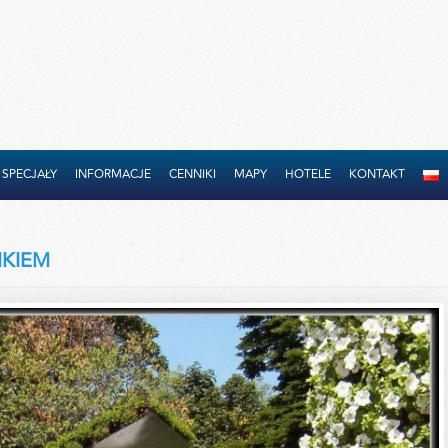
SPECJAŁY
INFORMACJE
CENNIKI
MAPY
HOTELE
KONTAKT
IKIEM