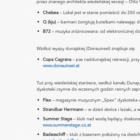
przez znanego architekta wiedeńskiej secesji – Otto
Chelsea
– Lokal jest w stanie pomieścić do 250 o
Q (kju)
– barmani żonglują butelkami nalewając dr
B72
– muzyka zróżnicowana: od elektronicznej d
Wzdłuż wyspy dunajskiej (Donauinsel) znajduje się:
Copa Cagrana
– pas naddunajskiej rekreacji, prz
www.donauinsel.at
Tuż przy wiedeńskiej starówce, wzdłuż kanału Dunaju 
dyskoteki czynne do wczesnych godzin rannych zapr
Flex
– magazynie muzycznym „Spex” dyskoteka uz
Strandbar Herrmann
– w dzień słońce i leżaki, 
Summer Stage
– klub nad wodą będący doskonałym
www.summerstage.co.at
Badesschiff
– klub z basenem położony na dwóch 