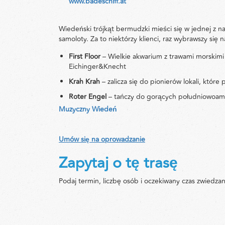
www.badeschiff.at
Wiedeński trójkąt bermudzki mieści się w jednej z najs
samoloty. Za to niektórzy klienci, raz wybrawszy się
First Floor
– Wielkie akwarium z trawami morskimi
Eichinger&Knecht
Krah Krah
– zalicza się do pionierów lokali, które
Roter Engel
– tańczy do gorących południowoam
Muzyczny Wiedeń
Umów się na oprowadzanie
Zapytaj o tę trasę
Podaj termin, liczbę osób i oczekiwany czas zwiedzan