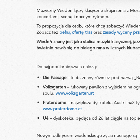
Muzyczny Wiedeń łączy klasyczne skojarzenia z Moza
koncertami, sceną i nocnym rytmem.
To propozycja dla osób, które chcą zobaczyć Wiedeń 
Zobacz też
pełną ofertę tras
oraz
zasady wyceny pr
Wiedeń znany jest jako stolica muzyki klasycznej, j
świetnie bawić się do białego rana w licznych klubac
Do najpopularniejszych należą:
Die Passage
– klub, znany również pod nazwą „
Volksgarten
– łukowaty pawilon z wyjściem na og
soulu,
www.volksgarten.at
Praterdome
– największa dyskoteka Austrii na3 t
www.praterdome.at
U4
– dyskoteka, będąca od 26 lat ciągle na topi
Nowym odkryciem wiedeńskiego życia nocnego są lic