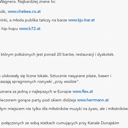
 Wagnera. Najbardziej znane to:
sób,
www.chelsea.co.at
inki, a młoda publika tańczy na barze
www.kju-bar.at
o hip-hopu
www.b72.at
y którym położonych jest ponad 20 barów, restauracji i dyskotek.
ulokowały się liczne lokale. Sztucznie nasypane plaże, basen i
aszają spragnionych rozrywki „przy wodzie”.
nana za jedną z najlepszych w Europie
www.flex.at
a wieczorem gorące party pod okiem didżeja
www.herrmann.at
 miejscem nie tylko dla miłośników muzyki na żywo, ale i miłośników 
połączonych ze sobą statkach cumujących przy Kanale Dunajskim