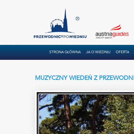
STRONA GŁÓWNA
JA O WIEDNIU
OFERTA
MUZYCZNY WIEDEŃ Z PRZEWODN