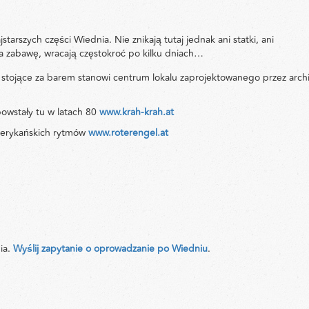
tarszych części Wiednia. Nie znikają tutaj jednak ani statki, ani
 na zabawę, wracają częstokroć po kilku dniach…
 stojące za barem stanowi centrum lokalu zaprojektowanego przez arch
 powstały tu w latach 80
www.krah-krah.at
erykańskich rytmów
www.roterengel.at
ia.
Wyślij zapytanie o oprowadzanie po Wiedniu
.