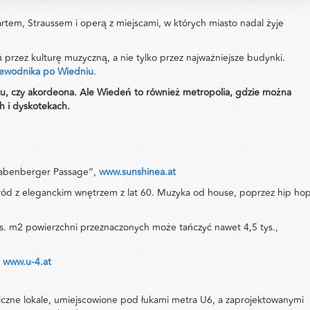
rtem, Straussem i operą z miejscami, w których miasto nadal żyje
przez kulturę muzyczną, a nie tylko przez najważniejsze budynki.
zewodnika po Wiedniu
.
azzu, czy akordeona. Ale Wiedeń to również metropolia, gdzie można
h i dyskotekach.
Babenberger Passage”,
www.sunshinea.at
ród z eleganckim wnętrzem z lat 60. Muzyka od house, poprzez hip ho
ys. m2 powierzchni przeznaczonych może tańczyć nawet 4,5 tys.,
e
www.u-4.at
zne lokale, umiejscowione pod łukami metra U6, a zaprojektowanymi