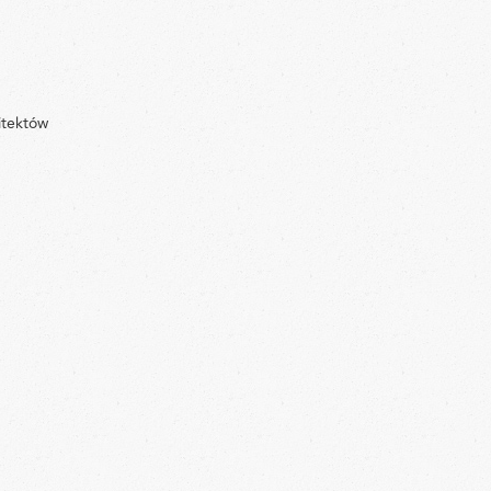
itektów