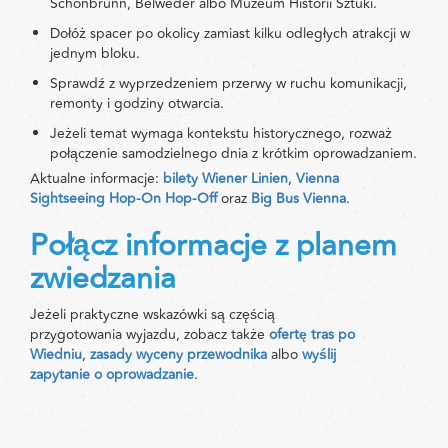
Schönbrunn, Belweder albo Muzeum Historii Sztuki.
Dołóż spacer po okolicy zamiast kilku odległych atrakcji w
jednym bloku.
Sprawdź z wyprzedzeniem przerwy w ruchu komunikacji,
remonty i godziny otwarcia.
Jeżeli temat wymaga kontekstu historycznego, rozważ
połączenie samodzielnego dnia z krótkim oprowadzaniem.
Aktualne informacje:
bilety Wiener Linien
,
Vienna
Sightseeing Hop-On Hop-Off
oraz
Big Bus Vienna
.
Połącz informacje z planem
zwiedzania
Jeżeli praktyczne wskazówki są częścią
przygotowania wyjazdu, zobacz także
ofertę tras po
Wiedniu
,
zasady wyceny przewodnika
albo
wyślij
zapytanie o oprowadzanie
.