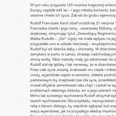
W tym roku przypada 120 rocznica tragicznej smierci 
Europy rządziła 645 lat – i jego młodej kochanki, 
ostatnie chwile ich życia. Zabrali do grobu tajemnicę,
Rudolf Franciszek Karol Józef urodził się 21 sierp
Franciszka Józefa i jego żony , cesarzowej Elżbiety, 
wojskowej, otrzymując tytuł „Dowodzący Regimentu 
Matka Rudolfa – „Sisi” nigdy nie miała wpływu na je
przypadało ono w udziale teściowej – arcyksiężniczce 
Rudolf byl od dziecka słaby i chorowity. W dzieci
zamykano w parku w Lainzu, strasząc nadchodzącym 
zimną wodą. Takie metody mialy go zahartować do prz
Rudolf stał się lękliwy i tak nerwowy, że w dziecińst
Przez całe życie zresztą, brakowalo mu ciepła i miło
urody, wyjeżdżała często w samotne, dalekie podróże
państwowymi by znajdował czas dla syna, przedkłada
musiał oficjalnie zameldować taka chęć i czekał na 
problemach własnego dziecka, ani o jego planach na
Mimo tak surowego wychowania Rudolf otrzymał wyksz
swoich wychowawców. Dla przykładu, nauczycielowi re
rekę z klerem dlatego, by wspólnie ogłupiać lud ora
wręcz wywrotowe, jak na przyszłego władcę imperiu