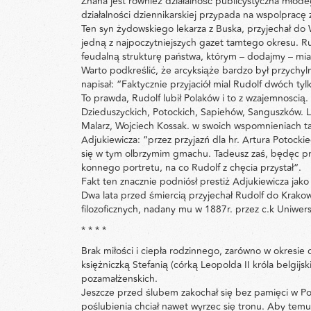
Znana jest również działalność publicystyczna młode
działalności dziennikarskiej przypada na wspolpra
Ten syn żydowskiego lekarza z Buska, przyjechał do W
jedną z najpoczytniejszych gazet tamtego okresu. Ru
feudalną strukturę państwa, którym – dodajmy – miał
Warto podkreślić, że arcyksiąże bardzo był przychyl
napisał: “Faktycznie przyjaciół mial Rudolf dwóch tylko
To prawda, Rudolf lubił Polaków i to z wzajemnoscią
Dzieduszyckich, Potockich, Sapiehów, Sanguszków. Lub
Malarz, Wojciech Kossak. w swoich wspomnieniach tak
Adjukiewicza: “przez przyjazń dla hr. Artura Potocki
się w tym olbrzymim gmachu. Tadeusz zaś, będęc pr
konnego portretu, na co Rudolf z chęcia przystał“.
Fakt ten znacznie podniósł prestiż Adjukiewicza jako
Dwa lata przed śmiercią przyjechał Rudolf do Krakow
filozoficznych, nadany mu w 1887r. przez c.k Uniwers
* * * *
Brak miłości i ciepła rodzinnego, zarówno w okresie 
księżniczką Stefanią (córką Leopolda II króla belgij
pozamałżenskich.
Jeszcze przed ślubem zakochał się bez pamięci w Polc
poślubienia chciał nawet wyrzec się tronu. Aby tem