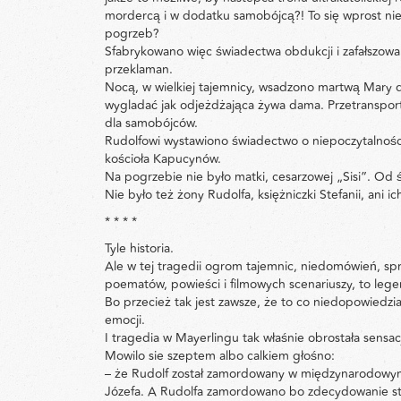
mordercą i w dodatku samobójcą?! To się wprost nie m
pogrzeb?
Sfabrykowano więc świadectwa obdukcji i zafałszowan
przeklaman.
Nocą, w wielkiej tajemnicy, wsadzono martwą Mary do
wygladać jak odjeżdżająca żywa dama. Przetranspor
dla samobójców.
Rudolfowi wystawiono świadectwo o niepoczytalnośc
kościoła Kapucynów.
Na pogrzebie nie było matki, cesarzowej „Sisi”. Od ś
Nie było też żony Rudolfa, księżniczki Stefanii, ani ich
* * * *
Tyle historia.
Ale w tej tragedii ogrom tajemnic, niedomówień, spr
poematów, powieści i filmowych scenariuszy, to legen
Bo przecież tak jest zawsze, że to co niedopowiedzi
emocji.
I tragedia w Mayerlingu tak właśnie obrostała sensac
Mowilo sie szeptem albo calkiem głośno:
– że Rudolf został zamordowany w międzynarodowym s
Józefa. A Rudolfa zamordowano bo zdecydowanie staną