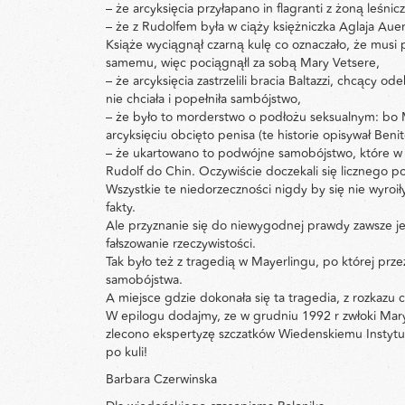
– że arcyksięcia przyłapano in flagranti z żoną leśnic
– że z Rudolfem była w ciąży księżniczka Aglaja Aue
Książe wyciągnął czarną kulę co oznaczało, że mus
samemu, więc pociągnąłl za sobą Mary Vetsere,
– że arcyksięcia zastrzelili bracia Baltazzi, chcący 
nie chciała i popełniła sambójstwo,
– że było to morderstwo o podłożu seksualnym: bo M
arcyksięciu obcięto penisa (te historie opisywał Beni
– że ukartowano to podwójne samobójstwo, które w r
Rudolf do Chin. Oczywiście doczekali się licznego 
Wszystkie te niedorzeczności nigdy by się nie wyroi
fakty.
Ale przyznanie się do niewygodnej prawdy zawsze jes
fałszowanie rzeczywistości.
Tak było też z tragedią w Mayerlingu, po której prz
samobójstwa.
A miejsce gdzie dokonała się ta tragedia, z rozkazu
W epilogu dodajmy, ze w grudniu 1992 r zwłoki Mary
zlecono ekspertyzę szczatków Wiedenskiemu Instytu
po kuli!
Barbara Czerwinska