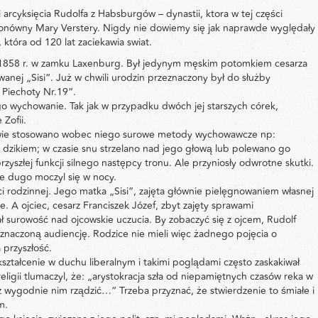
arcyksięcia Rudolfa z Habsburgów – dynastii, ktora w tej części
baronówny Mary Verstery. Nigdy nie dowiemy się jak naprawde wyględały
 która od 120 lat zaciekawia swiat.
nia 1858 r. w zamku Laxenburg. Był jedynym męskim potomkiem cesarza
zwanej „Sisi“. Już w chwili urodzin przeznaczony był do służby
Piechoty Nr.19“.
go wychowanie. Tak jak w przypadku dwóch jej starszych córek,
Zofii.
ństwie stosowano wobec niego surowe metody wychowawcze np:
dzikiem; w czasie snu strzelano nad jego głową lub polewano go
yszłej funkcji silnego następcy tronu. Ale przyniosły odwrotne skutki.
wie dugo moczyl się w nocy.
ści rodzinnej. Jego matka „Sisi”, zajęta głównie pielęgnowaniem własnej
. A ojciec, cesarz Franciszek Józef, zbyt zajęty sprawami
ł surowość nad ojcowskie uczucia. By zobaczyć się z ojcem, Rudolf
wyznaczoną audiencję. Rodzice nie mieli więc żadnego pojęcia o
 przyszłość.
tałcenie w duchu liberalnym i takimi poglądami często zaskakiwał
ligii tlumaczyl, że: „arystokracja szła od niepamiętnych czasów reka w
z wygodnie nim rządzić…“ Trzeba przyznać, że stwierdzenie to śmiałe i
m.