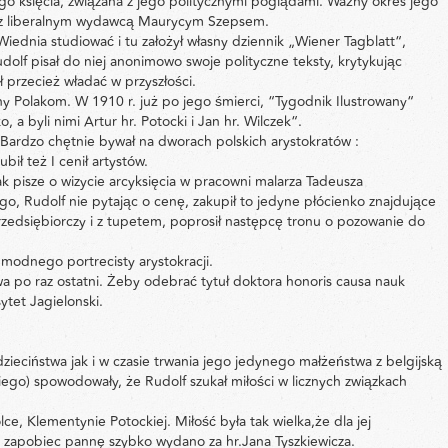
go księcia, związana z jego politycznymi poglądami. Ważny okres jego
cę z liberalnym wydawcą Maurycym Szepsem.
iednia studiować i tu założył własny dziennik „Wiener Tagblatt“,
dolf pisał do niej anonimowo swoje polityczne teksty, krytykując
 przecież władać w przyszłości.
ny Polakom. W 1910 r. już po jego śmierci, “Tygodnik Ilustrowany“
, a byli nimi Artur hr. Potocki i Jan hr. Wilczek“.
. Bardzo chętnie bywał na dworach polskich arystokratów :
ił też I cenił artystów.
 pisze o wizycie arcyksięcia w pracowni malarza Tadeusza
ego, Rudolf nie pytając o cenę, zakupił to jedyne płócienko znajdujące
zedsiębiorczy i z tupetem, poprosił następcę tronu o pozowanie do
 modnego portrecisty arystokracji.
a po raz ostatni. Żeby odebrać tytuł doktora honoris causa nauk
ytet Jagielonski.
dzieciństwa jak i w czasie trwania jego jedynego małżeństwa z belgijską
skiego) spowodowały, że Rudolf szukał miłości w licznych związkach
e, Klementynie Potockiej. Miłość była tak wielka,że dla jej
u zapobiec pannę szybko wydano za hr.Jana Tyszkiewicza.