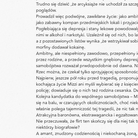
Trudno się dziwić ,że arcyksiąże nie uchodził za szc
poglądów.
Prowadzil więc podwójne, zawikłane życie: jako ambit
jako zabawny kompan przedmiejskich lokali i przyjaci
Pogłebiająca się depresja i stany lekowe powodowaly
nimi w alkohol i narkotyki. Uzależnił się od nich, 
a z pozostawionych listów wynika ,że wstrzykiwał s
morfiny dodawał kokainę.
Ambitny, ale niespełniony zawodowo, przepełniony i
przez rodzine, a przede wszystkim gnębiony depres
samobójstwa rozważał prwdopodobnie od dawna. Na b
Rzec można, że czekał tylko sprzyjajęcej sposobnośc
Najpierw, jeszcze pół roku przed tragedią, proponuj
kochająca życie Mizzi ani myśli wybierać się z księ
policję; dowiaduje się o nich też rodzina cesarska. Dw
Kolejna kandydatka do wspólnego samobójstwa – Mar
się na balu, w czarujących okolicznościach, choć ni
właśnie polega tajemniczość tej tragedii, że nic ta
Atrakcyjna baronówna, ekstrawagancka i egzaltowana
Nie przeczuwała, że flirt ten skończy się dla niej ta
niektórzy biografowie?
A amant, znudzony codzienością i niekochaną żoną, 