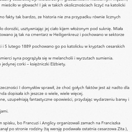
ieściło w głowach! I jak w takich okolicznościach liczyć na katolicki
o fakty tak bardzo, ze historia nie zna przypadku równie licznych
 dorożki, usztywniając jej ciało kijem włożonym pod suknię. Miała
towano ją tak na cmentarz w Heiligenkreuz i pochowano w sektorze
i i 5 lutego 1889 pochowano go po katolicku w kryptach cesarskich
mierci syna pogrążyła się w melancholii i wyrzutach sumienia.
 jedynej corki – księżniczki Elżbiety.
zeczności I domysłów sprawił, że choć gołych faktów jest aż nadto dla
da dopisała ich jeszcze o wiele, wiele więcej.
ane, uzupełniają fantastyczne opowieści, przydając wydarzeniu barwy i
jami.
pisku, bo Francuzi i Anglicy organizowali zamach na Franciszka
ł po stronie rodziny (tą wersję podawała ostatnia cesarzowa Zita ),