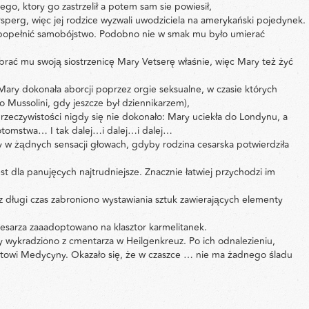
zego, ktory go zastrzelił a potem sam sie powiesił,
rsperg, więc jej rodzice wyzwali uwodziciela na amerykański pojedynek.
i popełnić samobójstwo. Podobno nie w smak mu było umierać
odebrać mu swoją siostrzenicę Mary Vetserę właśnie, więc Mary też żyć
ary dokonała aborcji poprzez orgie seksualne, w czasie których
to Mussolini, gdy jeszcze był dziennikarzem),
zeczywistości nigdy się nie dokonało: Mary uciekła do Londynu, a
potomstwa… I tak dalej…i dalej…i dalej…
ły w żądnych sensacji głowach, gdyby rodzina cesarska potwierdziła
t dla panujęcych najtrudniejsze. Znacznie łatwiej przychodzi im
ez długi czas zabroniono wystawiania sztuk zawierających elementy
 cesarza zaaadoptowano na klasztor karmelitanek.
 wykradziono z cmentarza w Heilgenkreuz. Po ich odnalezieniu,
towi Medycyny. Okazało się, że w czaszce … nie ma żadnego śladu