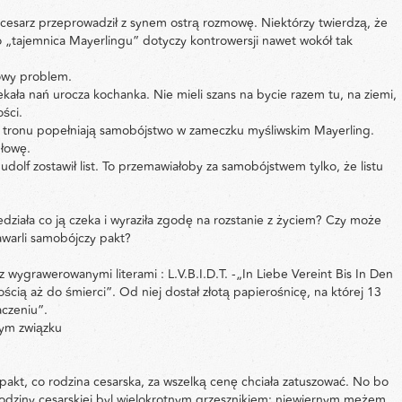
cesarz przeprowadził z synem ostrą rozmowę. Niektórzy twierdzą, że
Bo „tajemnica Mayerlingu” dotyczy kontrowersji nawet wokół tak
cowy problem.
kała nań urocza kochanka. Nie mieli szans na bycie razem tu, na ziemi,
ści.
ca tronu popełniają samobójstwo w zameczku myśliwskim Mayerling.
głowę.
lf zostawił list. To przemawiałoby za samobójstwem tylko, że listu
działa co ją czeka i wyraziła zgodę na rozstanie z życiem? Czy może
awarli samobójczy pakt?
wygrawerowanymi literami : L.V.B.I.D.T. -„In Liebe Vereint Bis In Den
cią aż do śmierci”. Od niej dostał złotą papierośnicę, na której 13
aczeniu”.
tym związku
akt, co rodzina cesarska, za wszelką cenę chciała zatuszować. No bo
j rodziny cesarskiej byl wielokrotnym grzesznikiem: niewiernym mężem,