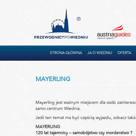
STRONA GŁÓWNA
JA O WIEDNIU
OFERTA
MAYERLING
Mayerling jest ważnym miejscem dla osób zainteres
samo centrum Wiednia.
Jeśli ten temat ma być częścią wyjazdu, zobacz tak
MAYERLING
120 lat tajemnicy – samobójstwo czy morderstwo ?