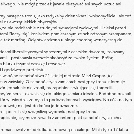
zęśliwego. Nie mógł przecież jawnie okazywać ani swych uczuć ani
ny następca tronu, jako radykalny dziennikarz i wolnomyśliciel, ale też
el dziewcząt lekkich obyczajów.
,że nie radził sobie z trudnymi sytuacjami życiowymi. Uciekał przed
bo latami “leczył się” koniakiem pomieszanym ze schłodzonym szampanem,
obie też morfinę. Gdy stwierdzono u niego chorobę weneryczną do
deami liberalistycznymi sprzecznymi z cesrskim dworem, izolowany
jami – postanawia wreszcie skończyć ze swoim życiem. Próbę
iurku trzymał czaszkę i rewolwer.
i i godziwego pretekstu.
e wspólne samobójstwo 21-letniej metresie Mizzi Caspar. Ale
ciem w zaświaty. O samobójczych zamiarach następcy tronu informuje
ór jednak nic nie zrobił, by zapobiec szykującej się tragedii.
y Vetsera – okazała się do takiego zamiaru idealna. Podobno poznali
ektórzy twierdzą, że było to podczas konnych wyścigów. No cóż, na tym
k naprawdę nie jest do końca jednoznaczne.
 – poczuła się szczęśliwą wybranką następcy tronu.
k tragicznie, czy może zawarła z amantem pakt samobójczy, jak chcą
romansował z młodziutką baronówną na całego. Miała tylko 17 lat, a