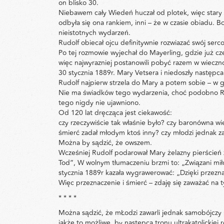
on blisko 30.
Niebawem cały Wiedeń huczał od plotek, więc stary 
odbyła się ona rankiem, inni – że w czasie obiadu. 
nieistotnych wydarzeń.
Rudolf obiecał ojcu definitywnie rozwiazać swój ser
Po tej rozmowie wyjechał do Mayerling, gdzie już cze
więc najwyrazniej postanowili pobyć razem w wieczno
30 stycznia 1889r. Mary Vetsera i niedoszły następ
Rudolf najpierw strzela do Mary a potem sobie – w 
Nie ma świadków tego wydarzenia, choć podobno Rudo
tego nigdy nie ujawniono.
Od 120 lat dręcząca jest ciekawość:
czy rzeczywiście tak właśnie było? czy baronówna wie
śmierć zadał młodym ktoś inny? czy młodzi jednak z
Można by sądzić, że owszem.
Wcześniej Rudolf podarował Mary żelazny pierścień z 
Tod”, W wolnym tłumaczeniu brzmi to: „Związani miłoś
stycznia 1889r kazała wygrawerować: „Dzięki przezn
Więc przeznaczenie i śmierć – zdaję się zaważać na 
* * * *
Można sądzić, że mŁodzi zawarli jednak samobójczy p
jakże to możliwe, by nastepca tronu ultrakatolickie