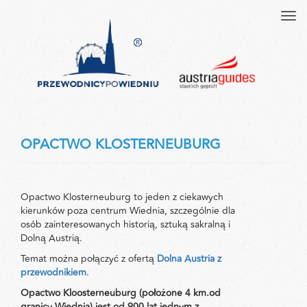
Tog
navi
OPACTWO KLOSTERNEUBURG
Opactwo Klosterneuburg to jeden z ciekawych
kierunków poza centrum Wiednia, szczególnie dla
osób zainteresowanych historią, sztuką sakralną i
Dolną Austrią.
Temat można połączyć z ofertą
Dolna Austria z
przewodnikiem
.
Opactwo Kloosterneuburg (położone 4 km.od
granicy Wiednia) jest od 900 lat jednym z