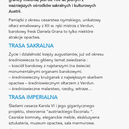
ważniejszych ośrodków sakralnych i kulturowych
Austrii.
Pamiątki z okresu cesarstwa rzymskiego, unikatowy
ołtarz emaliowany z XII w. ręki mistrza z Verdun,
barokowy fresk Daniela Grana to tylko niektóre
atrakcje opactwa.
TRASA SAKRALNA
Życie i dzialalność księży augustianów, już od okresu
średniowiecza to główny temat zwiedzania :
– kosciół barokowy z najstarszymi (na świecie)
monumentalnymi organami barokowymi.
– średniowieczny krużganek z największym skarbem
opactwa – średniowiecznym ołtarzem z Verdun.
– średniowieczne malarstwo, rzezby, witraze…
TRASA IMPERIALNA
Śladami cesarza Karola VI i jego gigantycznego
projektu, stworzenia “austriackiego Escorialu “.
Cesrskie komnaty, eleganckie meble, ekskluzywna
sztukateria, muzeum opactwa, sala marmurowa.