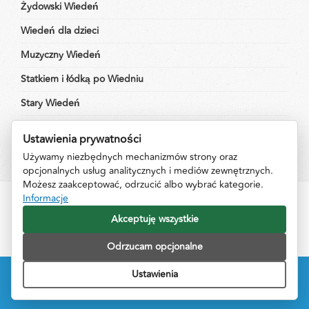
Żydowski Wiedeń
Wiedeń dla dzieci
Muzyczny Wiedeń
Statkiem i łódką po Wiedniu
Stary Wiedeń
Wiedeń Imperialny
Ustawienia prywatności
Używamy niezbędnych mechanizmów strony oraz
opcjonalnych usług analitycznych i mediów zewnętrznych.
Możesz zaakceptować, odrzucić albo wybrać kategorie.
Informacje
Impressum
Informacje
Kontakt
Akceptuję wszystkie
Odrzucam opcjonalne
©Copyright by PrzewodnikPoWiedniu.pl 2015. Designed and developed by
Ustawienia
FreshMediaProject
.