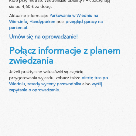
Ride przy metrze. Wiedeńskie obiekty P+R zaczynają
się od 4,60 € za dobę.
Aktualne informacje:
Parkowanie w Wiedniu na
Wien.info
,
Handyparken
oraz
przegląd garaży na
parken.at
.
Umów się na oprowadzanie
!
Połącz informacje z planem
zwiedzania
Jeżeli praktyczne wskazówki są częścią
przygotowania wyjazdu, zobacz także
ofertę tras po
Wiedniu
,
zasady wyceny przewodnika
albo
wyślij
zapytanie o oprowadzanie
.