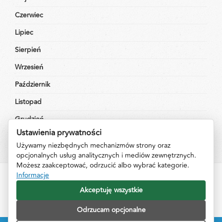
Czerwiec
Lipiec
Sierpień
Wrzesień
Październik
Listopad
Grudzień
Ustawienia prywatności
Używamy niezbędnych mechanizmów strony oraz
opcjonalnych usług analitycznych i mediów zewnętrznych.
Możesz zaakceptować, odrzucić albo wybrać kategorie.
Informacje
Impressum
Informacje
Kontakt
Akceptuję wszystkie
Odrzucam opcjonalne