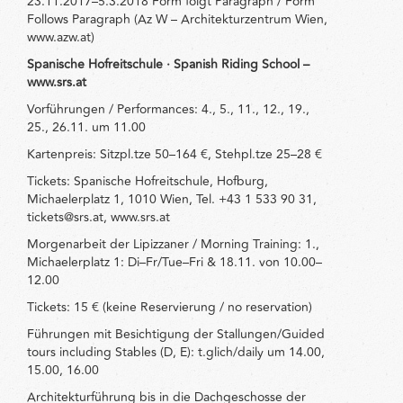
23.11.2017–5.3.2018 Form folgt Paragraph / Form
Follows Paragraph (Az W – Architekturzentrum Wien,
www.azw.at)
Spanische Hofreitschule · Spanish Riding School –
www.srs.at
Vorführungen / Performances: 4., 5., 11., 12., 19.,
25., 26.11. um 11.00
Kartenpreis: Sitzpl.tze 50–164 €, Stehpl.tze 25–28 €
Tickets: Spanische Hofreitschule, Hofburg,
Michaelerplatz 1, 1010 Wien, Tel. +43 1 533 90 31,
tickets@srs.at, www.srs.at
Morgenarbeit der Lipizzaner / Morning Training: 1.,
Michaelerplatz 1: Di–Fr/Tue–Fri & 18.11. von 10.00–
12.00
Tickets: 15 € (keine Reservierung / no reservation)
Führungen mit Besichtigung der Stallungen/Guided
tours including Stables (D, E): t.glich/daily um 14.00,
15.00, 16.00
Architekturführung bis in die Dachgeschosse der