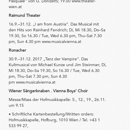
Pasquale“ von G. Donizetti; 19.00 www.theater-
wien.at
Raimund Theater
16.9.–31.12. „I am from Austria“. Das Musical mit
den Hits von Rainhard Fendrich; Di, Mi 18.30, Do–Sa
19.30, So 16.30 / Tue, Wed 6.30 pm, Thu–Sat 7.30
pm, Sun 4.30 pm www.musicalvienna.at
Ronacher
30.9.–31.12. 2017 „Tanz der Vampire“. Das
Kultmusical von Michael Kunze und Jim Steinman; Di,
Mi 18.30, Do–Sa 19.30, So 16.30 / Tue, Wed 6.30
pm, Thu–Sat 7.30 pm, Sun 4.30
pm www.musicalvienna.at
Wiener Sängerknaben . Vienna Boys’ Choir
Messe/Mass der Hofmusikkapelle: 5., 12., 19., 26.11.
um 9.15
• Schriftliche Kartenbestellung/Written orders:
Hofmusikkapelle, Hofburg, 1010 Wien / Tel. +43 1
533 99 27,