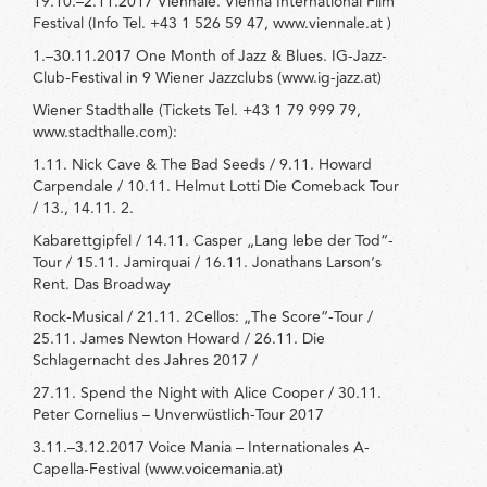
19.10.–2.11.2017 Viennale. Vienna International Film
Festival (Info Tel. +43 1 526 59 47, www.viennale.at )
1.–30.11.2017 One Month of Jazz & Blues. IG-Jazz-
Club-Festival in 9 Wiener Jazzclubs (www.ig-jazz.at)
Wiener Stadthalle (Tickets Tel. +43 1 79 999 79,
www.stadthalle.com):
1.11. Nick Cave & The Bad Seeds / 9.11. Howard
Carpendale / 10.11. Helmut Lotti Die Comeback Tour
/ 13., 14.11. 2.
Kabarettgipfel / 14.11. Casper „Lang lebe der Tod“-
Tour / 15.11. Jamirquai / 16.11. Jonathans Larson‘s
Rent. Das Broadway
Rock-Musical / 21.11. 2Cellos: „The Score“-Tour /
25.11. James Newton Howard / 26.11. Die
Schlagernacht des Jahres 2017 /
27.11. Spend the Night with Alice Cooper / 30.11.
Peter Cornelius – Unverwüstlich-Tour 2017
3.11.–3.12.2017 Voice Mania – Internationales A-
Capella-Festival (www.voicemania.at)