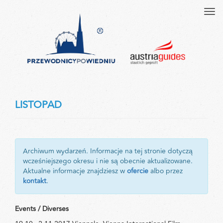
Tog
navi
LISTOPAD
Archiwum wydarzeń. Informacje na tej stronie dotyczą
wcześniejszego okresu i nie są obecnie aktualizowane.
Aktualne informacje znajdziesz w
ofercie
albo przez
kontakt
.
Events / Diverses