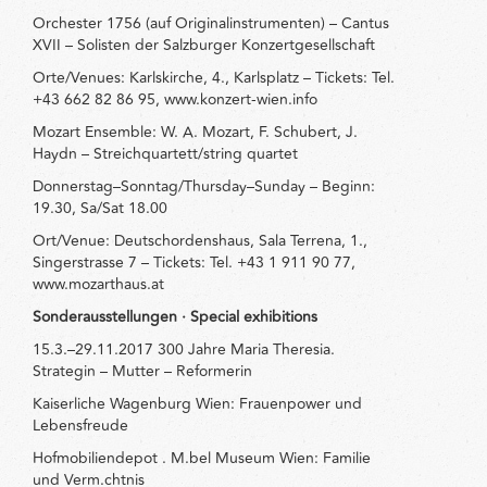
Orchester 1756 (auf Originalinstrumenten) – Cantus
XVII – Solisten der Salzburger Konzertgesellschaft
Orte/Venues: Karlskirche, 4., Karlsplatz – Tickets: Tel.
+43 662 82 86 95, www.konzert-wien.info
Mozart Ensemble: W. A. Mozart, F. Schubert, J.
Haydn – Streichquartett/string quartet
Donnerstag–Sonntag/Thursday–Sunday – Beginn:
19.30, Sa/Sat 18.00
Ort/Venue: Deutschordenshaus, Sala Terrena, 1.,
Singerstrasse 7 – Tickets: Tel. +43 1 911 90 77,
www.mozarthaus.at
Sonderausstellungen · Special exhibitions
15.3.–29.11.2017 300 Jahre Maria Theresia.
Strategin – Mutter – Reformerin
Kaiserliche Wagenburg Wien: Frauenpower und
Lebensfreude
Hofmobiliendepot . M.bel Museum Wien: Familie
und Verm.chtnis