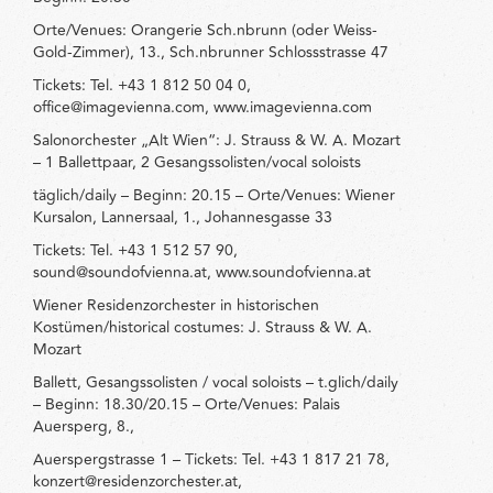
Orte/Venues: Orangerie Sch.nbrunn (oder Weiss-
Gold-Zimmer), 13., Sch.nbrunner Schlossstrasse 47
Tickets: Tel. +43 1 812 50 04 0,
office@imagevienna.com, www.imagevienna.com
Salonorchester „Alt Wien“: J. Strauss & W. A. Mozart
– 1 Ballettpaar, 2 Gesangssolisten/vocal soloists
täglich/daily – Beginn: 20.15 – Orte/Venues: Wiener
Kursalon, Lannersaal, 1., Johannesgasse 33
Tickets: Tel. +43 1 512 57 90,
sound@soundofvienna.at, www.soundofvienna.at
Wiener Residenzorchester in historischen
Kostümen/historical costumes: J. Strauss & W. A.
Mozart
Ballett, Gesangssolisten / vocal soloists – t.glich/daily
– Beginn: 18.30/20.15 – Orte/Venues: Palais
Auersperg, 8.,
Auerspergstrasse 1 – Tickets: Tel. +43 1 817 21 78,
konzert@residenzorchester.at,