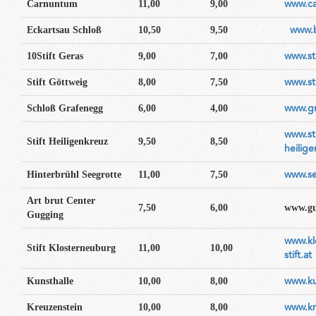
www.ca
Carnuntum
11,00
9,00
www.b
Eckartsau Schloß
10,50
9,50
www.sti
10Stift Geras
9,00
7,00
www.sti
Stift Göttweig
8,00
7,50
www.gr
Schloß Grafenegg
6,00
4,00
www.sti
Stift Heiligenkreuz
9,50
8,50
heilige
www.se
Hinterbrühl Seegrotte
11,00
7,50
Art brut Center
7,50
6,00
www.g
Gugging
www.kl
Stift Klosterneuburg
11,00
10,00
stift.at
www.ku
Kunsthalle
10,00
8,00
www.kr
Kreuzenstein
10,00
8,00