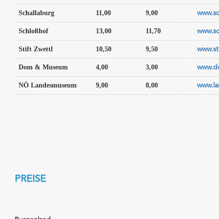
www.sc
Schallaburg
11,00
9,00
www.sc
Schloßhof
13,00
11,70
www.sti
Stift Zwettl
10,50
9,50
www.ds
Dom & Museum
4,00
3,00
www.l
NÖ Landesmuseum
9,00
8,00
PREISE