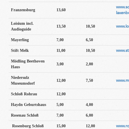
www.sc
Franzensburg
13,60
laxenb
Loisium incl.
www.lo
13,50
10,50
Audioguide
Mayerling
7,00
6,50
www.sti
Stift Melk
11,00
10,50
Mödling Beethoven
3,00
2,00
Haus
Niedersulz
www.mu
12,00
7,50
Museumsdorf
Schloß Rohrau
12,00
Haydn Geburtshaus
5,00
4,00
Rosenau Schloß
7,00
6,00
www.ro
Rosenburg Schloß
15,00
12,00