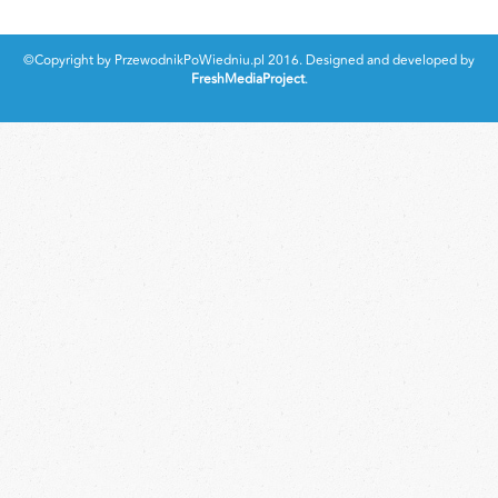
©Copyright by PrzewodnikPoWiedniu.pl 2016. Designed and developed by
FreshMediaProject
.