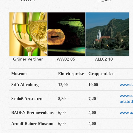
Grüner Veltliner
WW02 05
ALL02 10
Museum
Eintrittspreise
Gruppenticket
www.sti
Stift Altenburg
12,00
10,00
www.sc
Schloß Artstetten
8,30
7,20
artstet
www.ba
BADEN
Beethovenhaus
6,00
4,00
Arnulf Rainer Museum
6,00
4,00