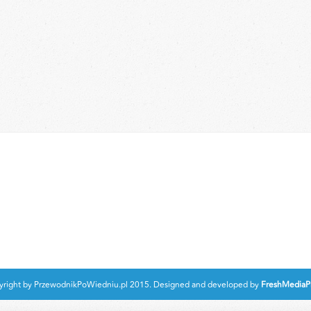
right by PrzewodnikPoWiedniu.pl 2015. Designed and developed by
FreshMediaPr