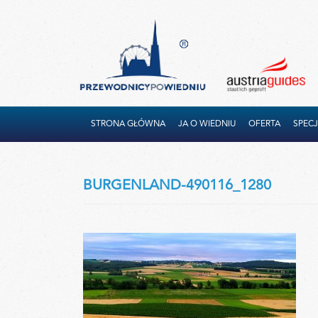
STRONA GŁÓWNA
JA O WIEDNIU
OFERTA
SPECJ
BURGENLAND-490116_1280