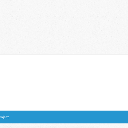
oject
.