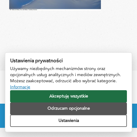
Ustawienia prywatności
Używamy niezbędnych mechanizmów strony oraz
opcjonalnych usług analitycznych i mediów zewnętrznych.
Możesz zaakceptować, odrzucić albo wybrać kategorie.
Impressum
Informacje
Kontakt
Informacje
Akceptuję wszystkie
Odrzucam opcjonalne
©Copyright by PrzewodnikPoWiedniu.pl 2016. Designed and developed by
FreshMediaProject
.
Ustawienia